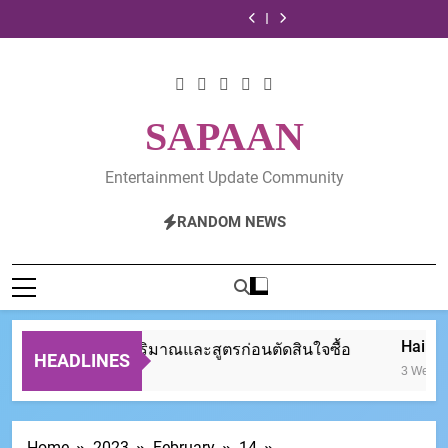
5
ชี้
Skip
3
ติน
is
เช็
3
ติน
is
วิธี
เป้า
คลินิก
ยี่ห้อ
No
กก่อน
คลินิก
ยี่ห้อ
No
เช็
3
to
รักษา
ไหน
Small
ซื้อ
รักษา
ไหน
Small
กก่อน
คลินิก
content
รากฟัน
ดี?
Matter
รถ
รากฟัน
ดี?
Matter
ซื้อ
รักษา
ย่าน
เทียบ
When
กอล์ฟ
ย่าน
เทียบ
When
รถ
รากฟัน
รังสิต
ปริมาณ
“Root
มือ
รังสิต
ปริมาณ
“Root
กอล์ฟ
ย่าน
มี
และ
Signals”
สอง
มี
และ
Signals”
มือ
รังสิต
SAPAAN
ที่ไหน
สูตร
Begin
ให้
ที่ไหน
สูตร
Begin
สอง
มี
บ้าง
ก่อน
to
ได้
บ้าง
ก่อน
to
ให้
ที่ไหน
ตัดสิน
Change
ของดี
ตัดสิน
Change
ได้
บ้าง
ใจ
ไม่
ใจ
Entertainment Update Community
ของดี
ซื้อ
โดน
ซื้อ
ไม่
ย้อม
โดน
RANDOM NEWS
แมว
ย้อม
แมว
Hair Los
ยี่ห้อไหนดี? เทียบปริมาณและสูตรก่อนตัดสินใจซื้อ
HEADLINES
3 Weeks A
go
Home
2023
February
14