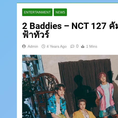
ENTERTAINMENT
NEWS
2 Baddies – NCT 127 คั
ฟ้าทัวร์
0
Admin
4 Years Ago
1 Mins