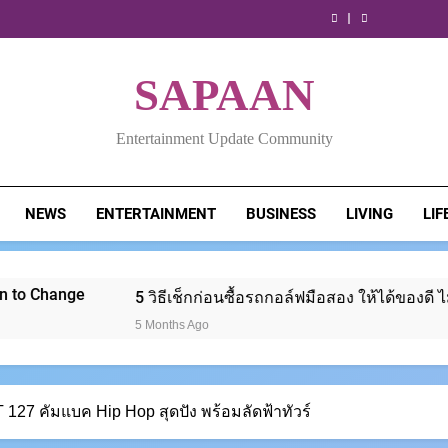
3
ติน
is
เช็
3
ติน
is
วิธี
เป้า
คลินิก
ยี่ห้อ
No
กก่อน
คลินิก
ยี่ห้อ
No
เช็
3
รักษา
ไหน
Small
ซื้อ
รักษา
ไหน
Small
กก่อน
คลินิก
รากฟัน
ดี?
Matter
รถ
รากฟัน
ดี?
Matter
ซื้อ
รักษา
ย่าน
เทียบ
When
กอล์ฟ
ย่าน
เทียบ
When
รถ
รากฟัน
SAPAAN
รังสิต
ปริมาณ
“Root
มือ
รังสิต
ปริมาณ
“Root
กอล์ฟ
ย่าน
มี
และ
Signals”
สอง
มี
และ
Signals”
มือ
รังสิต
ที่ไหน
สูตร
Begin
ให้
ที่ไหน
สูตร
Begin
สอง
มี
บ้าง
ก่อน
to
ได้
บ้าง
ก่อน
to
ให้
ที่ไหน
Entertainment Update Community
ตัดสิน
Change
ของดี
ตัดสิน
Change
ได้
บ้าง
ใจ
ไม่
ใจ
ของดี
ซื้อ
โดน
ซื้อ
ไม่
ย้อม
โดน
แมว
NEWS
ENTERTAINMENT
BUSINESS
LIVING
LIF
ย้อม
แมว
5 วิธีเช็กก่อนซื้อรถกอล์ฟมือสอง ให้ได้ของดี ไม่โดนย้อมแมว
5 Months Ago
127 คัมแบค Hip Hop สุดปัง พร้อมลัดฟ้าทัวร์