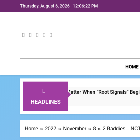
Skip
Thursday, August 6, 2026
12:06:23 PM
to
content
HOME
Loss is No Small Matter When “Root Signals” Begin to Change
s Ago
HEADLINES
Home
2022
November
8
2 Baddies – NCT 