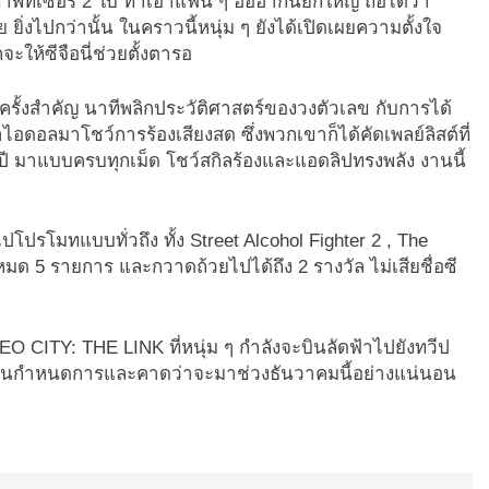
าพทีเซอร์ 2 ใบ ทำเอาแฟน ๆ ฮือฮากันยกใหญ่ ถือได้ว่า
 ยิ่งไปกว่านั้น ในคราวนี้หนุ่ม ๆ ยังได้เปิดเผยความตั้งใจ
ห้ซีจือนี่ช่วยตั้งตารอ
รั้งสำคัญ นาทีพลิกประวัติศาสตร์ของวงตัวเลข กับการได้
าไอดอลมาโชว์การร้องเสียงสด ซึ่งพวกเขาก็ได้คัดเพลย์ลิสต์ที่
ี มาแบบครบทุกเม็ด โชว์สกิลร้องและแอดลิปทรงพลัง งานนี้
โปรโมทแบบทั่วถึง ทั้ง Street Alcohol Fighter 2 , The
หมด 5 รายการ และกวาดถ้วยไปได้ถึง 2 รางวัล ไม่เสียชื่อซี
O CITY: THE LINK ที่หนุ่ม ๆ กำลังจะบินลัดฟ้าไปยังทวีป
มีในกำหนดการและคาดว่าจะมาช่วงธันวาคมนี้อย่างแน่นอน