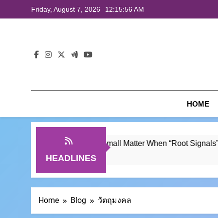
Skip
Friday, August 7, 2026
12:15:56 AM
to
content
HOME
Hair Loss is No Small Matter When “Root Signals” Be
ื้อ
3 Weeks Ago
HEADLINES
Home
Blog
วัตถุมงคล